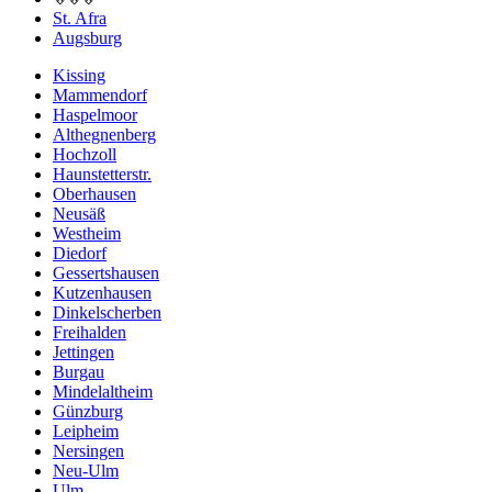
St. Afra
Augsburg
Kissing
Mammendorf
Haspelmoor
Althegnenberg
Hochzoll
Haunstetterstr.
Oberhausen
Neusäß
Westheim
Diedorf
Gessertshausen
Kutzenhausen
Dinkelscherben
Freihalden
Jettingen
Burgau
Mindelaltheim
Günzburg
Leipheim
Nersingen
Neu-Ulm
Ulm