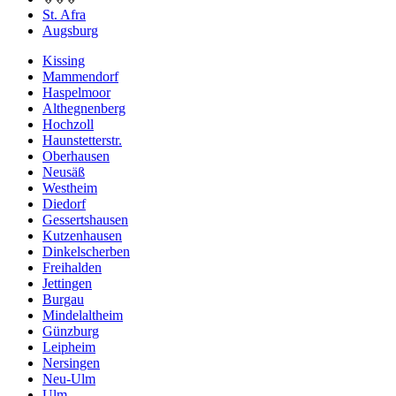
St. Afra
Augsburg
Kissing
Mammendorf
Haspelmoor
Althegnenberg
Hochzoll
Haunstetterstr.
Oberhausen
Neusäß
Westheim
Diedorf
Gessertshausen
Kutzenhausen
Dinkelscherben
Freihalden
Jettingen
Burgau
Mindelaltheim
Günzburg
Leipheim
Nersingen
Neu-Ulm
Ulm