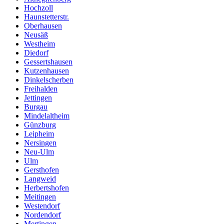
Hochzoll
Haunstetterstr.
Oberhausen
Neusäß
Westheim
Diedorf
Gessertshausen
Kutzenhausen
Dinkelscherben
Freihalden
Jettingen
Burgau
Mindelaltheim
Günzburg
Leipheim
Nersingen
Neu-Ulm
Ulm
Gersthofen
Langweid
Herbertshofen
Meitingen
Westendorf
Nordendorf
Mertingen