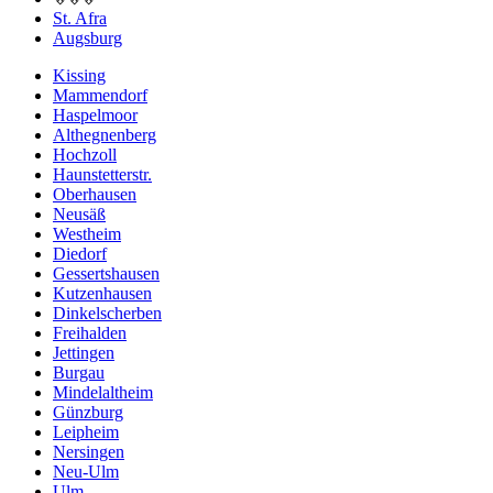
St. Afra
Augsburg
Kissing
Mammendorf
Haspelmoor
Althegnenberg
Hochzoll
Haunstetterstr.
Oberhausen
Neusäß
Westheim
Diedorf
Gessertshausen
Kutzenhausen
Dinkelscherben
Freihalden
Jettingen
Burgau
Mindelaltheim
Günzburg
Leipheim
Nersingen
Neu-Ulm
Ulm