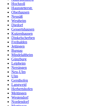
Hochzoll
Haunstetterstr.
Oberhausen
Neusäß
Westheim
Diedorf
Gessertshausen
Kutzenhausen
Dinkelscherben
Freihalden
Jettingen
Burgau
Mindelaltheim
Günzburg
Leipheim
Nersingen
Neu-Ulm
Ulm
Gersthofen
Langweid
Herbertshofen
Meitingen
Westendorf
Nordendorf
Mertingen