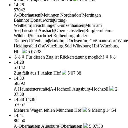
14:28
57042
A-Oberhausen|Meitingen|Nordendorf|Mertingen
Bahnhof|Donauwörth|Otting-
Weilheim|Treuchtlingen|Gunzenhausen|Muhr am
See|Triesdorf|Ansbach|Oberdachstetten|Burgbernheim-
Wildbad|Steinach(bei Rothenburg ob der
Tauber)|Uffenheim|Marktbreit|Ochsenfurt|Goßmannsdorf|Wint
Heidingsfeld Ost|Würzburg Süd|Würzburg Hbf
Würzburg
Hbf
5
07:38
⇩⇩⇩ Für diesen Zug ist Rückerstattung möglich! ⇩⇩⇩
14:28
57142
Zug fällt aus!!!
Aalen Hbf
5
07:38
14:30
58392
A Haunstetterstraße|A-Hochzoll
Augsburg-Hochzoll
2
07:38
14:38
14:38
57057
Mehrere Wagen fehlen
München Hbf
9
Mering 14:54
14:41
86550
A-Oberhausen
Augsburg-Oberhausen
5
07:38