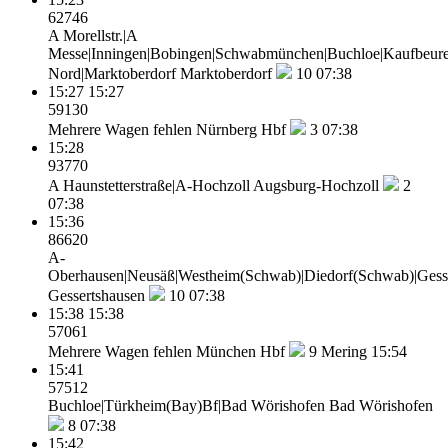
62746
A Morellstr.|A
Messe|Inningen|Bobingen|Schwabmünchen|Buchloe|Kaufbeure
Nord|Marktoberdorf
Marktoberdorf
10
07:38
15:27
15:27
59130
Mehrere Wagen fehlen
Nürnberg Hbf
3
07:38
15:28
93770
A Haunstetterstraße|A-Hochzoll
Augsburg-Hochzoll
2
07:38
15:36
86620
A-
Oberhausen|Neusäß|Westheim(Schwab)|Diedorf(Schwab)|Gess
Gessertshausen
10
07:38
15:38
15:38
57061
Mehrere Wagen fehlen
München Hbf
9
Mering 15:54
15:41
57512
Buchloe|Türkheim(Bay)Bf|Bad Wörishofen
Bad Wörishofen
8
07:38
15:42