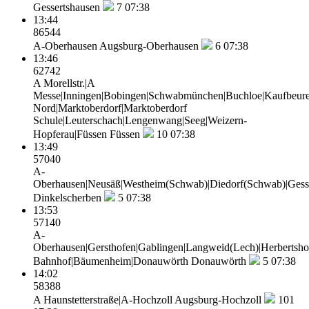
Gessertshausen
7
07:38
13:44
86544
A-Oberhausen
Augsburg-Oberhausen
6
07:38
13:46
62742
A Morellstr.|A
Messe|Inningen|Bobingen|Schwabmünchen|Buchloe|Kaufbeure
Nord|Marktoberdorf|Marktoberdorf
Schule|Leuterschach|Lengenwang|Seeg|Weizern-
Hopferau|Füssen
Füssen
10
07:38
13:49
57040
A-
Oberhausen|Neusäß|Westheim(Schwab)|Diedorf(Schwab)|Gesse
Dinkelscherben
5
07:38
13:53
57140
A-
Oberhausen|Gersthofen|Gablingen|Langweid(Lech)|Herbertsho
Bahnhof|Bäumenheim|Donauwörth
Donauwörth
5
07:38
14:02
58388
A Haunstetterstraße|A-Hochzoll
Augsburg-Hochzoll
101