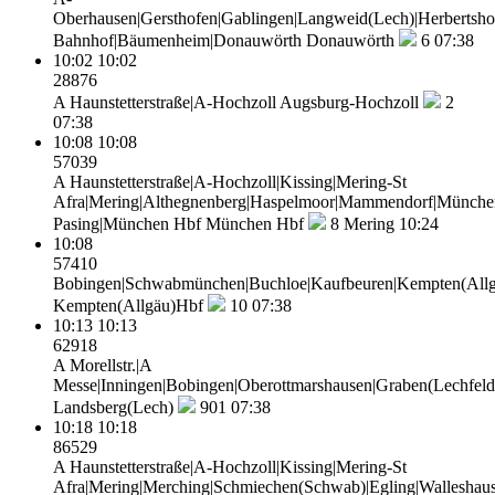
Oberhausen|Gersthofen|Gablingen|Langweid(Lech)|Herbertsho
Bahnhof|Bäumenheim|Donauwörth
Donauwörth
6
07:38
10:02
10:02
28876
A Haunstetterstraße|A-Hochzoll
Augsburg-Hochzoll
2
07:38
10:08
10:08
57039
A Haunstetterstraße|A-Hochzoll|Kissing|Mering-St
Afra|Mering|Althegnenberg|Haspelmoor|Mammendorf|Münche
Pasing|München Hbf
München Hbf
8
Mering 10:24
10:08
57410
Bobingen|Schwabmünchen|Buchloe|Kaufbeuren|Kempten(All
Kempten(Allgäu)Hbf
10
07:38
10:13
10:13
62918
A Morellstr.|A
Messe|Inningen|Bobingen|Oberottmarshausen|Graben(Lechfeld)
Landsberg(Lech)
901
07:38
10:18
10:18
86529
A Haunstetterstraße|A-Hochzoll|Kissing|Mering-St
Afra|Mering|Merching|Schmiechen(Schwab)|Egling|Walleshaus