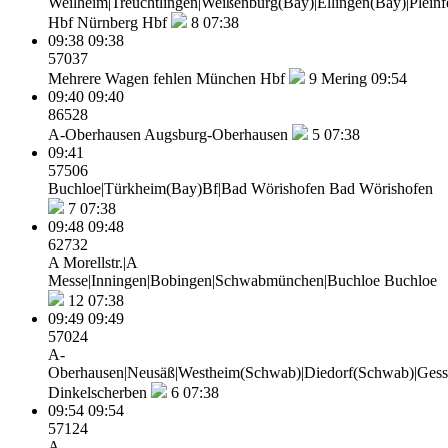
Weilheim|Treuchtlingen|Weißenburg(Bay)|Ellingen(Bay)|Plei
Hbf
Nürnberg Hbf
8
07:38
09:38
09:38
57037
Mehrere Wagen fehlen
München Hbf
9
Mering 09:54
09:40
09:40
86528
A-Oberhausen
Augsburg-Oberhausen
5
07:38
09:41
57506
Buchloe|Türkheim(Bay)Bf|Bad Wörishofen
Bad Wörishofen
7
07:38
09:48
09:48
62732
A Morellstr.|A
Messe|Inningen|Bobingen|Schwabmünchen|Buchloe
Buchloe
12
07:38
09:49
09:49
57024
A-
Oberhausen|Neusäß|Westheim(Schwab)|Diedorf(Schwab)|Gesse
Dinkelscherben
6
07:38
09:54
09:54
57124
A-