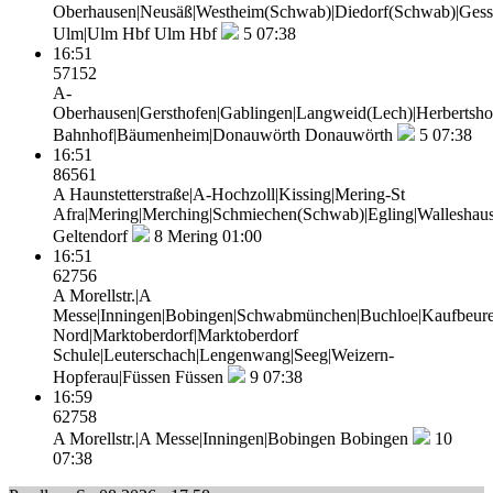
Oberhausen|Neusäß|Westheim(Schwab)|Diedorf(Schwab)|Gesser
Ulm|Ulm Hbf
Ulm Hbf
5
07:38
16:51
57152
A-
Oberhausen|Gersthofen|Gablingen|Langweid(Lech)|Herbertsho
Bahnhof|Bäumenheim|Donauwörth
Donauwörth
5
07:38
16:51
86561
A Haunstetterstraße|A-Hochzoll|Kissing|Mering-St
Afra|Mering|Merching|Schmiechen(Schwab)|Egling|Walleshaus
Geltendorf
8
Mering 01:00
16:51
62756
A Morellstr.|A
Messe|Inningen|Bobingen|Schwabmünchen|Buchloe|Kaufbeure
Nord|Marktoberdorf|Marktoberdorf
Schule|Leuterschach|Lengenwang|Seeg|Weizern-
Hopferau|Füssen
Füssen
9
07:38
16:59
62758
A Morellstr.|A Messe|Inningen|Bobingen
Bobingen
10
07:38