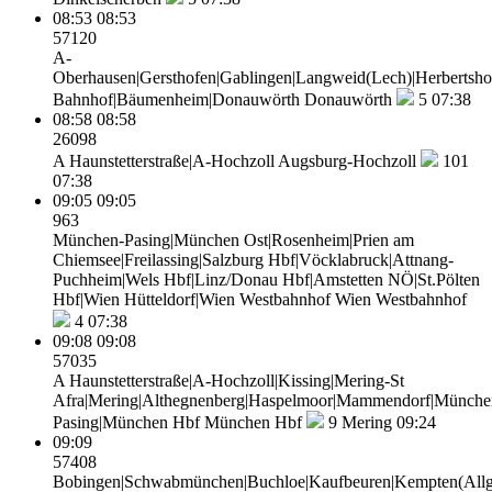
08:53
08:53
57120
A-
Oberhausen|Gersthofen|Gablingen|Langweid(Lech)|Herbertsho
Bahnhof|Bäumenheim|Donauwörth
Donauwörth
5
07:38
08:58
08:58
26098
A Haunstetterstraße|A-Hochzoll
Augsburg-Hochzoll
101
07:38
09:05
09:05
963
München-Pasing|München Ost|Rosenheim|Prien am
Chiemsee|Freilassing|Salzburg Hbf|Vöcklabruck|Attnang-
Puchheim|Wels Hbf|Linz/Donau Hbf|Amstetten NÖ|St.Pölten
Hbf|Wien Hütteldorf|Wien Westbahnhof
Wien Westbahnhof
4
07:38
09:08
09:08
57035
A Haunstetterstraße|A-Hochzoll|Kissing|Mering-St
Afra|Mering|Althegnenberg|Haspelmoor|Mammendorf|Münche
Pasing|München Hbf
München Hbf
9
Mering 09:24
09:09
57408
Bobingen|Schwabmünchen|Buchloe|Kaufbeuren|Kempten(All