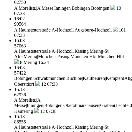
62750
A Morellstr.|A Messe|Inningen|Bobingen
Bobingen
10
07:38
16:02
90564
A Haunstetterstraße|A-Hochzoll
Augsburg-Hochzoll
101
07:38
16:08
57063
A Haunstetterstraße|A-Hochzoll|Kissing|Mering-St
Afra|Mering|München-Pasing|München Hbf
München Hbf
8
Mering 16:24
16:08
57422
Bobingen|Schwabmünchen|Buchloe|Kaufbeuren|Kempten(Allgäu)
Oberstdorf
12
07:38
16:13
62936
A Morellstr.|A
Messe|Inningen|Bobingen|Oberottmarshausen|Graben(Lechfeld)
Kaufering
12
07:38
16:18
86555
A Haunstetterstraße|A-Hochzoll|Kissing|Mering-St