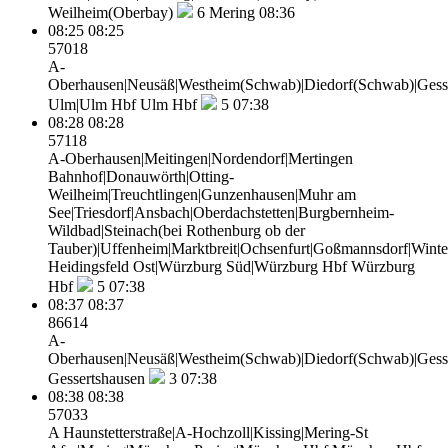
Weilheim(Oberbay)
6
Mering 08:36
08:25
08:25
57018
A-
Oberhausen|Neusäß|Westheim(Schwab)|Diedorf(Schwab)|Gesser
Ulm|Ulm Hbf
Ulm Hbf
5
07:38
08:28
08:28
57118
A-Oberhausen|Meitingen|Nordendorf|Mertingen
Bahnhof|Donauwörth|Otting-
Weilheim|Treuchtlingen|Gunzenhausen|Muhr am
See|Triesdorf|Ansbach|Oberdachstetten|Burgbernheim-
Wildbad|Steinach(bei Rothenburg ob der
Tauber)|Uffenheim|Marktbreit|Ochsenfurt|Goßmannsdorf|Wint
Heidingsfeld Ost|Würzburg Süd|Würzburg Hbf
Würzburg
Hbf
5
07:38
08:37
08:37
86614
A-
Oberhausen|Neusäß|Westheim(Schwab)|Diedorf(Schwab)|Gess
Gessertshausen
3
07:38
08:38
08:38
57033
A Haunstetterstraße|A-Hochzoll|Kissing|Mering-St