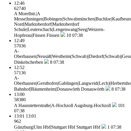
12:46
62740
A Morellstr.|A
Messe|Inningen|Bobingen|Schwabmünchen|Buchloe|Kaufbeure
Nord|Marktoberdorf|Marktoberdorf
Schule|Leuterschach|Lengenwang|Seeg|Weizern-
Hopferau|Füssen
Füssen
10
07:38
12:49
57036
A-
Oberhausen|Neusäß|Westheim(Schwab)|Diedorf(Schwab)|Gesse
Dinkelscherben
8
07:38
12:52
57136
A-
Oberhausen|Gersthofen|Gablingen|Langweid(Lech)|Herbertsho
Bahnhof|Bäumenheim|Donauwörth
Donauwörth
8
07:38
13:00
58380
A Haunstetterstraße|A-Hochzoll
Augsburg-Hochzoll
101
07:38
13:01
13:01
962
Günzburg|Ulm Hbf|Stuttgart Hbf
Stuttgart Hbf
1
07:38