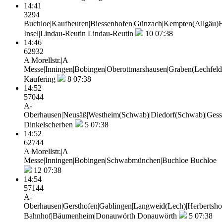
14:41
3294
Buchloe|Kaufbeuren|Biessenhofen|Günzach|Kempten(Allgäu)Hb
Insel|Lindau-Reutin
Lindau-Reutin
10
07:38
14:46
62932
A Morellstr.|A
Messe|Inningen|Bobingen|Oberottmarshausen|Graben(Lechfeld
Kaufering
8
07:38
14:52
57044
A-
Oberhausen|Neusäß|Westheim(Schwab)|Diedorf(Schwab)|Gesse
Dinkelscherben
5
07:38
14:52
62744
A Morellstr.|A
Messe|Inningen|Bobingen|Schwabmünchen|Buchloe
Buchloe
12
07:38
14:54
57144
A-
Oberhausen|Gersthofen|Gablingen|Langweid(Lech)|Herbertsho
Bahnhof|Bäumenheim|Donauwörth
Donauwörth
5
07:38