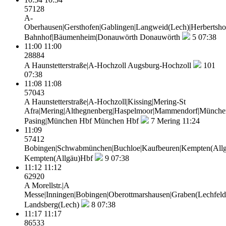
57128
A-
Oberhausen|Gersthofen|Gablingen|Langweid(Lech)|Herbertsho
Bahnhof|Bäumenheim|Donauwörth
Donauwörth
5
07:38
11:00
11:00
28884
A Haunstetterstraße|A-Hochzoll
Augsburg-Hochzoll
101
07:38
11:08
11:08
57043
A Haunstetterstraße|A-Hochzoll|Kissing|Mering-St
Afra|Mering|Althegnenberg|Haspelmoor|Mammendorf|Münche
Pasing|München Hbf
München Hbf
7
Mering 11:24
11:09
57412
Bobingen|Schwabmünchen|Buchloe|Kaufbeuren|Kempten(All
Kempten(Allgäu)Hbf
9
07:38
11:12
11:12
62920
A Morellstr.|A
Messe|Inningen|Bobingen|Oberottmarshausen|Graben(Lechfeld)
Landsberg(Lech)
8
07:38
11:17
11:17
86533