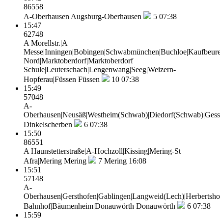
86558
A-Oberhausen
Augsburg-Oberhausen
5
07:38
15:47
62748
A Morellstr.|A
Messe|Inningen|Bobingen|Schwabmünchen|Buchloe|Kaufbeure
Nord|Marktoberdorf|Marktoberdorf
Schule|Leuterschach|Lengenwang|Seeg|Weizern-
Hopferau|Füssen
Füssen
10
07:38
15:49
57048
A-
Oberhausen|Neusäß|Westheim(Schwab)|Diedorf(Schwab)|Gesse
Dinkelscherben
6
07:38
15:50
86551
A Haunstetterstraße|A-Hochzoll|Kissing|Mering-St
Afra|Mering
Mering
7
Mering 16:08
15:51
57148
A-
Oberhausen|Gersthofen|Gablingen|Langweid(Lech)|Herbertsho
Bahnhof|Bäumenheim|Donauwörth
Donauwörth
6
07:38
15:59