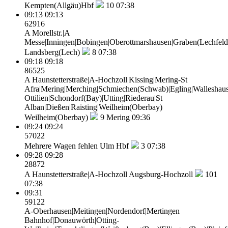
Kempten(Allgäu)Hbf
10
07:38
09:13
09:13
62916
A Morellstr.|A
Messe|Inningen|Bobingen|Oberottmarshausen|Graben(Lechfeld)
Landsberg(Lech)
8
07:38
09:18
09:18
86525
A Haunstetterstraße|A-Hochzoll|Kissing|Mering-St
Afra|Mering|Merching|Schmiechen(Schwab)|Egling|Walleshaus
Ottilien|Schondorf(Bay)|Utting|Riederau|St
Alban|Dießen|Raisting|Weilheim(Oberbay)
Weilheim(Oberbay)
9
Mering 09:36
09:24
09:24
57022
Mehrere Wagen fehlen
Ulm Hbf
3
07:38
09:28
09:28
28872
A Haunstetterstraße|A-Hochzoll
Augsburg-Hochzoll
101
07:38
09:31
59122
A-Oberhausen|Meitingen|Nordendorf|Mertingen
Bahnhof|Donauwörth|Otting-