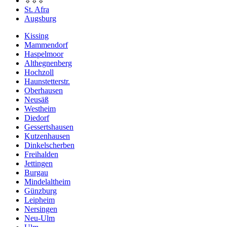
⇩⇩⇩
St. Afra
Augsburg
Kissing
Mammendorf
Haspelmoor
Althegnenberg
Hochzoll
Haunstetterstr.
Oberhausen
Neusäß
Westheim
Diedorf
Gessertshausen
Kutzenhausen
Dinkelscherben
Freihalden
Jettingen
Burgau
Mindelaltheim
Günzburg
Leipheim
Nersingen
Neu-Ulm