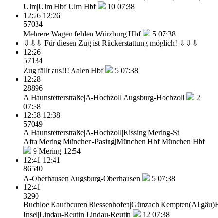
Ulm|Ulm Hbf
Ulm Hbf
10
07:38
12:26
12:26
57034
Mehrere Wagen fehlen
Würzburg Hbf
5
07:38
⇩⇩⇩ Für diesen Zug ist Rückerstattung möglich! ⇩⇩⇩
12:26
57134
Zug fällt aus!!!
Aalen Hbf
5
07:38
12:28
28896
A Haunstetterstraße|A-Hochzoll
Augsburg-Hochzoll
2
07:38
12:38
12:38
57049
A Haunstetterstraße|A-Hochzoll|Kissing|Mering-St
Afra|Mering|München-Pasing|München Hbf
München Hbf
9
Mering 12:54
12:41
12:41
86540
A-Oberhausen
Augsburg-Oberhausen
5
07:38
12:41
3290
Buchloe|Kaufbeuren|Biessenhofen|Günzach|Kempten(Allgäu)Hb
Insel|Lindau-Reutin
Lindau-Reutin
12
07:38