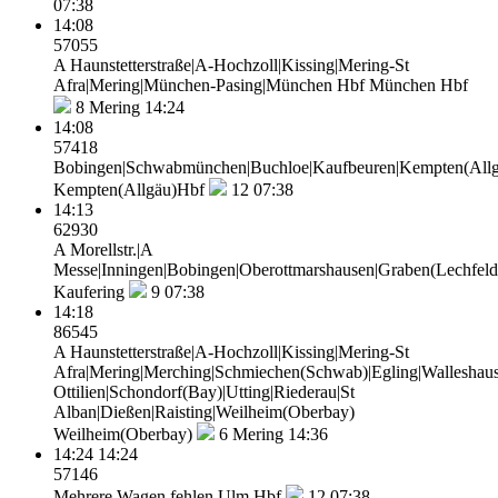
07:38
14:08
57055
A Haunstetterstraße|A-Hochzoll|Kissing|Mering-St
Afra|Mering|München-Pasing|München Hbf
München Hbf
8
Mering 14:24
14:08
57418
Bobingen|Schwabmünchen|Buchloe|Kaufbeuren|Kempten(All
Kempten(Allgäu)Hbf
12
07:38
14:13
62930
A Morellstr.|A
Messe|Inningen|Bobingen|Oberottmarshausen|Graben(Lechfeld)
Kaufering
9
07:38
14:18
86545
A Haunstetterstraße|A-Hochzoll|Kissing|Mering-St
Afra|Mering|Merching|Schmiechen(Schwab)|Egling|Walleshaus
Ottilien|Schondorf(Bay)|Utting|Riederau|St
Alban|Dießen|Raisting|Weilheim(Oberbay)
Weilheim(Oberbay)
6
Mering 14:36
14:24
14:24
57146
Mehrere Wagen fehlen
Ulm Hbf
12
07:38