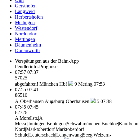
Ulm
Gersthofen
Langweid
Herbertshofen
Meitingen
Westendorf
Nordendorf
Mertingen
Bäumenheim
Donauwörth
Verspätungen aus der Bahn-App
Pendlerinfo-Prognose
07:57
07:37
57025
abgefahren!
München Hbf
9
Mering 07:53
07:55
07:41
86510
A-Oberhausen
Augsburg-Oberhausen
5
07:38
07:45
07:45
62726
A Morellstr.|A
Messe|Inningen|Bobingen|Schwabmünchen|Buchloe|Kaufbeure
Nord|Marktoberdorf|Marktoberdorf
Schule|Leuterschach|Lengenwang|Seeg|Weizern-