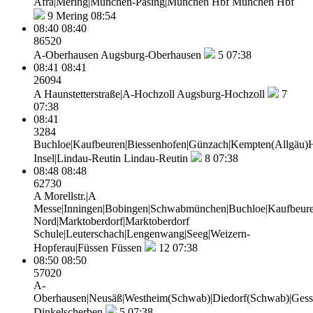
Afra|Mering|München-Pasing|München Hbf
München Hbf
9
Mering 08:54
08:40
08:40
86520
A-Oberhausen
Augsburg-Oberhausen
5
07:38
08:41
08:41
26094
A Haunstetterstraße|A-Hochzoll
Augsburg-Hochzoll
7
07:38
08:41
3284
Buchloe|Kaufbeuren|Biessenhofen|Günzach|Kempten(Allgäu)Hb
Insel|Lindau-Reutin
Lindau-Reutin
8
07:38
08:48
08:48
62730
A Morellstr.|A
Messe|Inningen|Bobingen|Schwabmünchen|Buchloe|Kaufbeure
Nord|Marktoberdorf|Marktoberdorf
Schule|Leuterschach|Lengenwang|Seeg|Weizern-
Hopferau|Füssen
Füssen
12
07:38
08:50
08:50
57020
A-
Oberhausen|Neusäß|Westheim(Schwab)|Diedorf(Schwab)|Gesse
Dinkelscherben
5
07:38