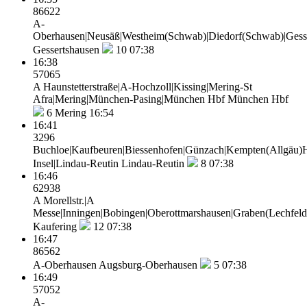
86622
A-
Oberhausen|Neusäß|Westheim(Schwab)|Diedorf(Schwab)|Gess
Gessertshausen
10
07:38
16:38
57065
A Haunstetterstraße|A-Hochzoll|Kissing|Mering-St
Afra|Mering|München-Pasing|München Hbf
München Hbf
6
Mering 16:54
16:41
3296
Buchloe|Kaufbeuren|Biessenhofen|Günzach|Kempten(Allgäu)Hb
Insel|Lindau-Reutin
Lindau-Reutin
8
07:38
16:46
62938
A Morellstr.|A
Messe|Inningen|Bobingen|Oberottmarshausen|Graben(Lechfeld)
Kaufering
12
07:38
16:47
86562
A-Oberhausen
Augsburg-Oberhausen
5
07:38
16:49
57052
A-