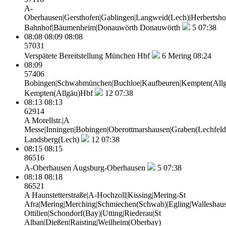
A-
Oberhausen|Gersthofen|Gablingen|Langweid(Lech)|Herbertsho
Bahnhof|Bäumenheim|Donauwörth
Donauwörth
5
07:38
08:08
08:09
08:08
57031
Verspätete Bereitstellung
München Hbf
6
Mering 08:24
08:09
57406
Bobingen|Schwabmünchen|Buchloe|Kaufbeuren|Kempten(All
Kempten(Allgäu)Hbf
12
07:38
08:13
08:13
62914
A Morellstr.|A
Messe|Inningen|Bobingen|Oberottmarshausen|Graben(Lechfeld)
Landsberg(Lech)
12
07:38
08:15
08:15
86516
A-Oberhausen
Augsburg-Oberhausen
5
07:38
08:18
08:18
86521
A Haunstetterstraße|A-Hochzoll|Kissing|Mering-St
Afra|Mering|Merching|Schmiechen(Schwab)|Egling|Walleshaus
Ottilien|Schondorf(Bay)|Utting|Riederau|St
Alban|Dießen|Raisting|Weilheim(Oberbay)