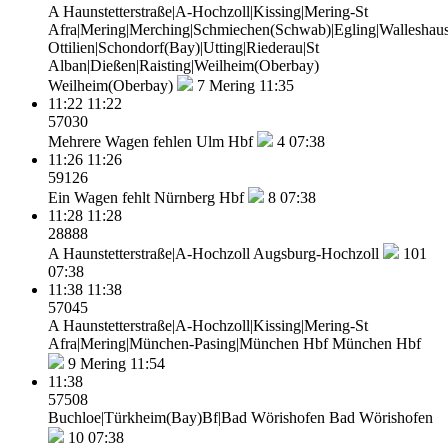
A Haunstetterstraße|A-Hochzoll|Kissing|Mering-St
Afra|Mering|Merching|Schmiechen(Schwab)|Egling|Walleshaus
Ottilien|Schondorf(Bay)|Utting|Riederau|St
Alban|Dießen|Raisting|Weilheim(Oberbay)
Weilheim(Oberbay)
7
Mering 11:35
11:22
11:22
57030
Mehrere Wagen fehlen
Ulm Hbf
4
07:38
11:26
11:26
59126
Ein Wagen fehlt
Nürnberg Hbf
8
07:38
11:28
11:28
28888
A Haunstetterstraße|A-Hochzoll
Augsburg-Hochzoll
101
07:38
11:38
11:38
57045
A Haunstetterstraße|A-Hochzoll|Kissing|Mering-St
Afra|Mering|München-Pasing|München Hbf
München Hbf
9
Mering 11:54
11:38
57508
Buchloe|Türkheim(Bay)Bf|Bad Wörishofen
Bad Wörishofen
10
07:38