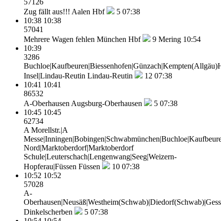
57126
Zug fällt aus!!!
Aalen Hbf
5
07:38
10:38
10:38
57041
Mehrere Wagen fehlen
München Hbf
9
Mering 10:54
10:39
3286
Buchloe|Kaufbeuren|Biessenhofen|Günzach|Kempten(Allgäu)Hb
Insel|Lindau-Reutin
Lindau-Reutin
12
07:38
10:41
10:41
86532
A-Oberhausen
Augsburg-Oberhausen
5
07:38
10:45
10:45
62734
A Morellstr.|A
Messe|Inningen|Bobingen|Schwabmünchen|Buchloe|Kaufbeure
Nord|Marktoberdorf|Marktoberdorf
Schule|Leuterschach|Lengenwang|Seeg|Weizern-
Hopferau|Füssen
Füssen
10
07:38
10:52
10:52
57028
A-
Oberhausen|Neusäß|Westheim(Schwab)|Diedorf(Schwab)|Gesse
Dinkelscherben
5
07:38
10:54
10:54