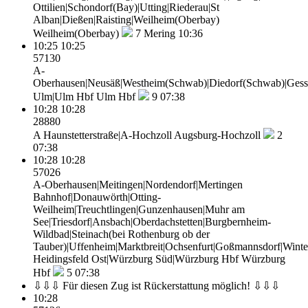
Ottilien|Schondorf(Bay)|Utting|Riederau|St
Alban|Dießen|Raisting|Weilheim(Oberbay)
Weilheim(Oberbay)
7
Mering 10:36
10:25
10:25
57130
A-
Oberhausen|Neusäß|Westheim(Schwab)|Diedorf(Schwab)|Gesser
Ulm|Ulm Hbf
Ulm Hbf
9
07:38
10:28
10:28
28880
A Haunstetterstraße|A-Hochzoll
Augsburg-Hochzoll
2
07:38
10:28
10:28
57026
A-Oberhausen|Meitingen|Nordendorf|Mertingen
Bahnhof|Donauwörth|Otting-
Weilheim|Treuchtlingen|Gunzenhausen|Muhr am
See|Triesdorf|Ansbach|Oberdachstetten|Burgbernheim-
Wildbad|Steinach(bei Rothenburg ob der
Tauber)|Uffenheim|Marktbreit|Ochsenfurt|Goßmannsdorf|Wint
Heidingsfeld Ost|Würzburg Süd|Würzburg Hbf
Würzburg
Hbf
5
07:38
⇩⇩⇩ Für diesen Zug ist Rückerstattung möglich! ⇩⇩⇩
10:28