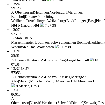
13:26
59128
A-Oberhausen|Meitingen|Nordendorf|Mertingen
Bahnhof|Donauwörth|Otting-
Weilheim|Treuchtlingen|Weißenburg(Bay)|Ellingen(Bay)|Plei
Hbf
Nürnberg Hbf
7
07:38
13:27
57510
A Morellstr.|A
Messe|Inningen|Bobingen|Schwabmünchen|Buchloe|Türkheim
Wörishofen
Bad Wörishofen
9
07:38
13:28
58384
A Haunstetterstraße|A-Hochzoll
Augsburg-Hochzoll
101
07:38
13:37
13:37
57053
A Haunstetterstraße|A-Hochzoll|Kissing|Mering-St
Afra|Mering|München-Pasing|München Hbf
München Hbf
8
Mering 13:53
13:41
86618
A-
Oberhausen|Neusäß|Westheim(Schwab)|Diedorf(Schwab)|Gess