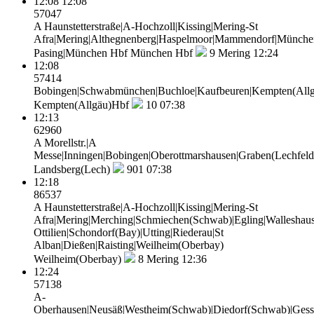
12:08
12:08
57047
A Haunstetterstraße|A-Hochzoll|Kissing|Mering-St
Afra|Mering|Althegnenberg|Haspelmoor|Mammendorf|Münche
Pasing|München Hbf
München Hbf
9
Mering 12:24
12:08
57414
Bobingen|Schwabmünchen|Buchloe|Kaufbeuren|Kempten(All
Kempten(Allgäu)Hbf
10
07:38
12:13
62960
A Morellstr.|A
Messe|Inningen|Bobingen|Oberottmarshausen|Graben(Lechfeld)
Landsberg(Lech)
901
07:38
12:18
86537
A Haunstetterstraße|A-Hochzoll|Kissing|Mering-St
Afra|Mering|Merching|Schmiechen(Schwab)|Egling|Walleshaus
Ottilien|Schondorf(Bay)|Utting|Riederau|St
Alban|Dießen|Raisting|Weilheim(Oberbay)
Weilheim(Oberbay)
8
Mering 12:36
12:24
57138
A-
Oberhausen|Neusäß|Westheim(Schwab)|Diedorf(Schwab)|Gesser