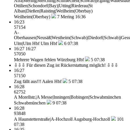
Afra|Mering|Merching|Schmiechen(Schwab)|Egling|Walleshaus
Ottilien|Schondorf(Bay)|Utting|Riederau|St
Alban|Dießen|Raisting|Weilheim(Oberbay)
Weilheim(Oberbay)
7
Mering 16:36
16:23
57154
A-
Oberhausen|Neusäß|Westheim(Schwab)|Diedorf(Schwab)|Gesser
Ulm|Ulm Hbf
Ulm Hbf
6
07:38
16:27
16:27
57050
Mehrere Wagen fehlen
Würzburg Hbf
5
07:38
⇩⇩⇩ Für diesen Zug ist Rückerstattung möglich! ⇩⇩⇩
16:27
57150
Zug fällt aus!!!
Aalen Hbf
5
07:38
16:28
62752
A Morellstr.|A Messe|Inningen|Bobingen|Schwabmünchen
Schwabmünchen
9
07:38
16:28
93848
A Haunstetterstraße|A-Hochzoll
Augsburg-Hochzoll
101
07:38
16:35