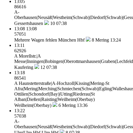
13:05
86616
A-
Oberhausen|Neusäß|Westheim(Schwab)|Diedorf(Schwab)|Gess
Gessertshausen
10
07:38
13:08
13:08
57051
Mehrere Wagen fehlen
München Hbf
8
Mering 13:24
13:11
62926
A Morellstr.|A
Messe|Inningen|Bobingen|Oberottmarshausen|Graben(Lechfeld)
Kaufering
12
07:38
13:18
86541
A Haunstetterstraße|A-Hochzoll|Kissing|Mering-St
Afra|Mering|Merching|Schmiechen(Schwab)|Egling|Walleshaus
Ottilien|Schondorf(Bay)|Utting|Riederau|St
Alban|Dießen|Raisting|Weilheim(Oberbay)
Weilheim(Oberbay)
6
Mering 13:36
13:22
57038
A-
Oberhausen|Neusäß|Westheim(Schwab)|Diedorf(Schwab)|Gesser
Ulm|Ulm Hbf
Ulm Hbf
8
07:38