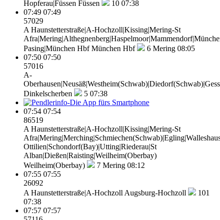
Hopferau|Füssen
Füssen
10
07:38
07:49
07:49
57029
A Haunstetterstraße|A-Hochzoll|Kissing|Mering-St
Afra|Mering|Althegnenberg|Haspelmoor|Mammendorf|Münche
Pasing|München Hbf
München Hbf
6
Mering 08:05
07:50
07:50
57016
A-
Oberhausen|Neusäß|Westheim(Schwab)|Diedorf(Schwab)|Gesse
Dinkelscherben
5
07:38
07:54
07:54
86519
A Haunstetterstraße|A-Hochzoll|Kissing|Mering-St
Afra|Mering|Merching|Schmiechen(Schwab)|Egling|Walleshaus
Ottilien|Schondorf(Bay)|Utting|Riederau|St
Alban|Dießen|Raisting|Weilheim(Oberbay)
Weilheim(Oberbay)
7
Mering 08:12
07:55
07:55
26092
A Haunstetterstraße|A-Hochzoll
Augsburg-Hochzoll
101
07:38
07:57
07:57
57116