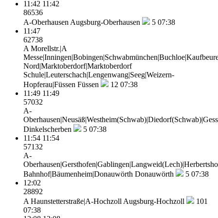
11:42
11:42
86536
A-Oberhausen
Augsburg-Oberhausen
5
07:38
11:47
62738
A Morellstr.|A
Messe|Inningen|Bobingen|Schwabmünchen|Buchloe|Kaufbeure
Nord|Marktoberdorf|Marktoberdorf
Schule|Leuterschach|Lengenwang|Seeg|Weizern-
Hopferau|Füssen
Füssen
12
07:38
11:49
11:49
57032
A-
Oberhausen|Neusäß|Westheim(Schwab)|Diedorf(Schwab)|Gesse
Dinkelscherben
5
07:38
11:54
11:54
57132
A-
Oberhausen|Gersthofen|Gablingen|Langweid(Lech)|Herbertsho
Bahnhof|Bäumenheim|Donauwörth
Donauwörth
5
07:38
12:02
28892
A Haunstetterstraße|A-Hochzoll
Augsburg-Hochzoll
101
07:38