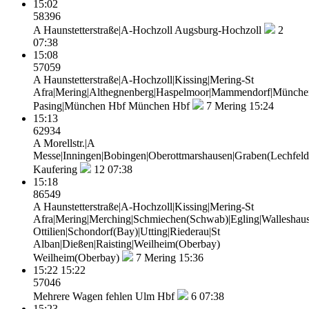
15:02
58396
A Haunstetterstraße|A-Hochzoll
Augsburg-Hochzoll
2
07:38
15:08
57059
A Haunstetterstraße|A-Hochzoll|Kissing|Mering-St
Afra|Mering|Althegnenberg|Haspelmoor|Mammendorf|Münche
Pasing|München Hbf
München Hbf
7
Mering 15:24
15:13
62934
A Morellstr.|A
Messe|Inningen|Bobingen|Oberottmarshausen|Graben(Lechfeld)
Kaufering
12
07:38
15:18
86549
A Haunstetterstraße|A-Hochzoll|Kissing|Mering-St
Afra|Mering|Merching|Schmiechen(Schwab)|Egling|Walleshaus
Ottilien|Schondorf(Bay)|Utting|Riederau|St
Alban|Dießen|Raisting|Weilheim(Oberbay)
Weilheim(Oberbay)
7
Mering 15:36
15:22
15:22
57046
Mehrere Wagen fehlen
Ulm Hbf
6
07:38
15:23